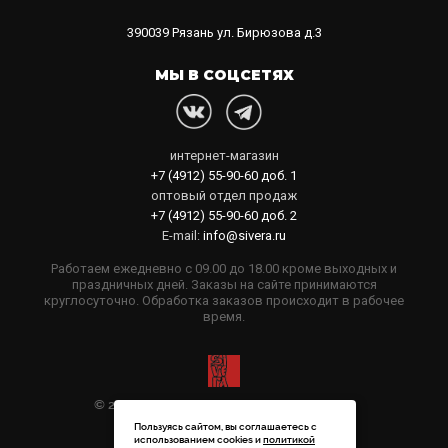
390039
Рязань
ул. Бирюзова д.3
МЫ В СОЦСЕТЯХ
интернет-магазин
+7 (4912) 55-90-60
доб. 1
оптовый отдел продаж
+7 (4912) 55-90-60
доб. 2
E-mail:
info@sivera.ru
Работаем ежедневно с 09.00 до 18.00 кроме выходных и
праздничных дней. Заказы на сайте принимаются
круглосуточно. Обработка заказов происходит в рабочее
время.
© 2006-2026 Sivera. Все права защищены
Пользуясь сайтом, вы соглашаетесь с
Политика конфиденциальности
использованием cookies и
политикой