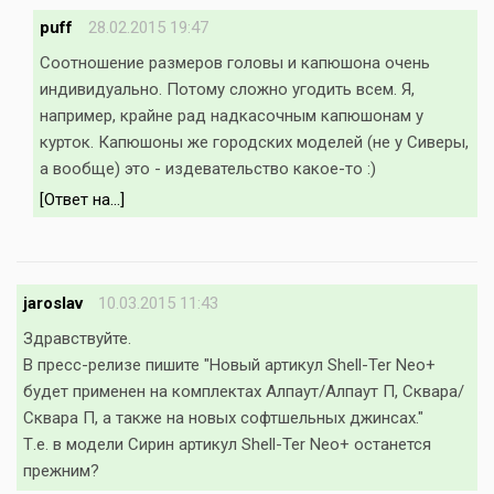
puff
28.02.2015 19:47
Соотношение размеров головы и капюшона очень
индивидуально. Потому сложно угодить всем. Я,
например, крайне рад надкасочным капюшонам у
курток. Капюшоны же городских моделей (не у Сиверы,
а вообще) это - издевательство какое-то :)
[Ответ на...]
jaroslav
10.03.2015 11:43
Здравствуйте.
В пресс-релизе пишите "Новый артикул Shell-Ter Neo+
будет применен на комплектах Алпаут/Алпаут П, Сквара/
Сквара П, а также на новых софтшельных джинсах."
Т.е. в модели Сирин артикул Shell-Ter Neo+ останется
прежним?