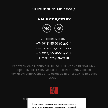
390039
Рязань
ул. Бирюзова д.3
МЫ В СОЦСЕТЯХ
интернет-магазин
+7 (4912) 55-90-60
доб. 1
оптовый отдел продаж
+7 (4912) 55-90-60
доб. 2
E-mail:
info@sivera.ru
Работаем ежедневно с 09.00 до 18.00 кроме выходных и
праздничных дней. Заказы на сайте принимаются
круглосуточно. Обработка заказов происходит в рабочее
время.
© 2006-2026 Sivera. Все права защищены
Пользуясь сайтом, вы соглашаетесь с
Политика конфиденциальности
использованием cookies и
политикой