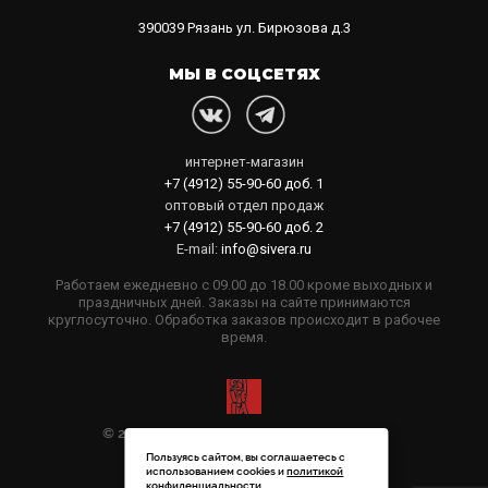
390039
Рязань
ул. Бирюзова д.3
МЫ В СОЦСЕТЯХ
интернет-магазин
+7 (4912) 55-90-60
доб. 1
оптовый отдел продаж
+7 (4912) 55-90-60
доб. 2
E-mail:
info@sivera.ru
Работаем ежедневно с 09.00 до 18.00 кроме выходных и
праздничных дней. Заказы на сайте принимаются
круглосуточно. Обработка заказов происходит в рабочее
время.
© 2006-2026 Sivera. Все права защищены
Пользуясь сайтом, вы соглашаетесь с
Политика конфиденциальности
использованием cookies и
политикой
конфиденциальности
.