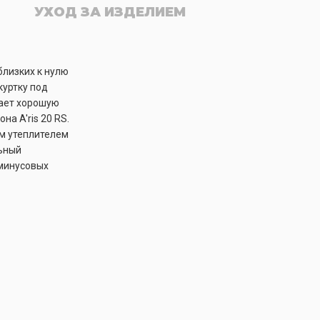
УХОД ЗА ИЗДЕЛИЕМ
близких к нулю
куртку под
вает хорошую
а A'ris 20 RS.
м утеплителем
льный
 минусовых