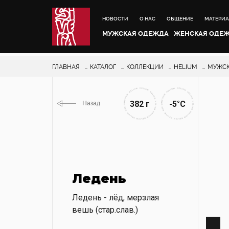
НОВОСТИ
О НАС
ОБЩЕНИЕ
МАТЕРИ
МУЖСКАЯ ОДЕЖДА
ЖЕНСКАЯ ОДЕ
ГЛАВНАЯ
КАТАЛОГ
КОЛЛЕКЦИИ
HELIUM
МУЖСК
382 г
-5°С
Назад
Ледень
Ледень - лёд, мерзлая
вешь (стар.слав.)