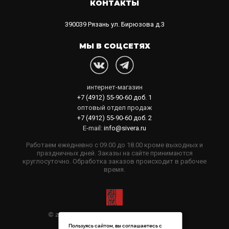
КОНТАКТЫ
390039
Рязань
ул. Бирюзова д.3
МЫ В СОЦСЕТЯХ
интернет-магазин
+7 (4912) 55-90-60
доб. 1
оптовый отдел продаж
+7 (4912) 55-90-60
доб. 2
E-mail:
info@sivera.ru
Работаем ежедневно с 09.00 до 18.00 кроме выходных и
праздничных дней. Заказы на сайте принимаются
круглосуточно. Обработка заказов происходит в рабочее
время.
© 2006-2026 Sivera. Все права защищены
Пользуясь сайтом, вы соглашаетесь с
Политика конфиденциальности