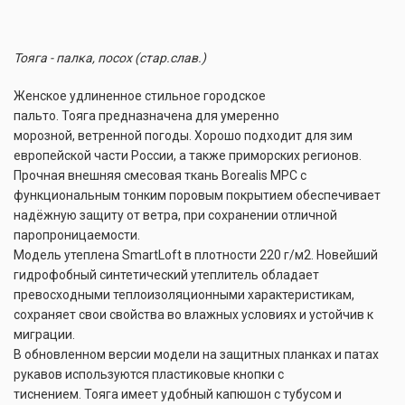
Тояга - палка, посох (стар.слав.)
Женское удлиненное стильное городское
пальто.
Тояга
предназначена для умеренно
морозной,
ветренной
погоды. Хорошо подходит для зим
европейской части России, а также приморских регионов.
Прочная внешняя смесовая ткань Borealis MPC с
функциональным тонким поровым покрытием обеспечивает
надёжную защиту от ветра, при сохранении отличной
паропроницаемости.
Модель утеплена SmartLoft в плотности 220 г/м2. Новейший
гидрофобный синтетический утеплитель обладает
превосходными теплоизоляционными характеристикам,
сохраняет свои свойства во влажных условиях и устойчив к
миграции.
В обновленном версии модели на защитных планках и патах
рукавов
используются
пластиковые кнопки с
тиснением.
Тояга
имеет удобный капюшон с тубусом и