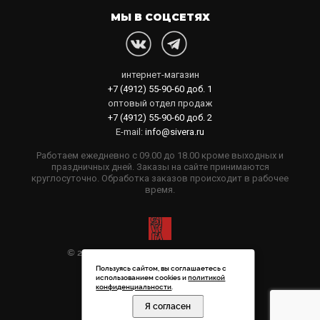
МЫ В СОЦСЕТЯХ
интернет-магазин
+7 (4912) 55-90-60
доб. 1
оптовый отдел продаж
+7 (4912) 55-90-60
доб. 2
E-mail:
info@sivera.ru
Работаем ежедневно с 09.00 до 18.00 кроме выходных и
праздничных дней. Заказы на сайте принимаются
круглосуточно. Обработка заказов происходит в рабочее
время.
© 2006-2026 Sivera. Все права защищены
Пользуясь сайтом, вы соглашаетесь с
Политика конфиденциальности
использованием cookies и
политикой
конфиденциальности
.
Пользовательское соглашение
Я согласен
Создание сайта:
Black
Crystal