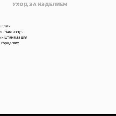
УХОД ЗА ИЗДЕЛИЕМ
ащая и
ает частичную
ыми штанами для
в городских