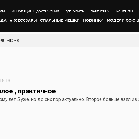
АЛЫ
ИННОВАЦИИ И ДОСТИЖЕНИЯ
ГДЕ КУПИТЬ
ПАРТНЕРАМ
КОНТАКТЫ
ЖДА
АКСЕССУАРЫ
CПАЛЬНЫЕ МЕШКИ
НОВИНКИ
МОДЕЛИ СО С
ЛЯ MIXMS1
15:13
плое , практичное
му лет 5 уже, но до сих пор актуально. Второе больше взял из з
1