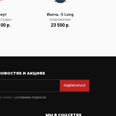
еут
Иночь -5 Long
Де
ссуары
снаряжение
акс
00 р.
23 500 р.
5 
НОВОСТЯХ И АКЦИЯХ
 а также с
условиями подписки
МЫ В СОЦСЕТЯХ