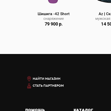
(м)
Шишига -42 Short
Az | С
одежда
снаряжение
мужская
 р.
79 900 р.
14 5
НАЙТИ МАГАЗИН
СТАТЬ ПАРТНЕРОМ
ПОМОЩЬ
КАТАЛОГ