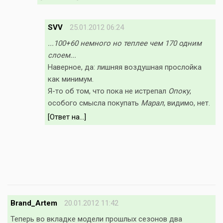
SVV
25.01.2012 06:24
...100+60 немного но теплее чем 170 одним
слоем...
Наверное, да: лишняя воздушная прослойка
как минимум.
Я-то об том, что пока не истрепал
Опоку
,
особого смысла покупать
Марал
, видимо, нет.
[Ответ на...]
Brand_Artem
20.01.2012 11:42
Теперь во вкладке модели прошлых сезонов два