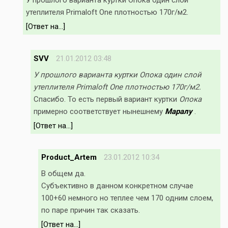
У прошлого варианта куртки Опока один слой
утеплителя Primaloft One плотностью 170г/м2.
[Ответ на...]
SVV
21.01.2012 03:48
У прошлого варианта куртки Опока один слой
утеплителя Primaloft One плотностью 170г/м2.
Спасибо. То есть первый вариант куртки
Опока
примерно соответствует нынешнему
Маралу
.
[Ответ на...]
Product_Artem
23.01.2012 10:34
В общем да.
Субъективно в данном конкретном случае
100+60 немного но теплее чем 170 одним слоем,
по паре причин так сказать.
[Ответ на...]