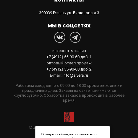
КОНТАКТЫ
390039
Рязань
ул. Бирюзова д.3
МЫ В СОЦСЕТЯХ
интернет-магазин
+7 (4912) 55-90-60
доб. 1
оптовый отдел продаж
+7 (4912) 55-90-60
доб. 2
E-mail:
info@sivera.ru
Работаем ежедневно с 09.00 до 18.00 кроме выходных и
праздничных дней. Заказы на сайте принимаются
круглосуточно. Обработка заказов происходит в рабочее
время.
© 2006-2026 Sivera. Все права защищены
Пользуясь сайтом, вы соглашаетесь с
Политика конфиденциальности