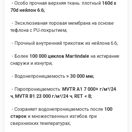
- Особо прочная верхняя ткань: плотный
160d x
70d нейлон 6.6;
- Эксклюзивная поровая мембрана на основе
тефлона с PU‑покрытием;
- Прочный внутренний трикотаж из нейлона 6.6;
- Более
100 000 циклов Martindale
на истирание
снаружи и изнутри;
- Водонепроницаемость
> 30 000 мм;
- Паропроницаемость:
MVTR A1 7 000+ г/м²/24
ч
,
MVTR B1 23 000 г/м²/24 ч
,
RET < 8;
- Сохраняет водонепроницаемость после
100
стирок
и множественных изгибов при
сверхнизких температурах;