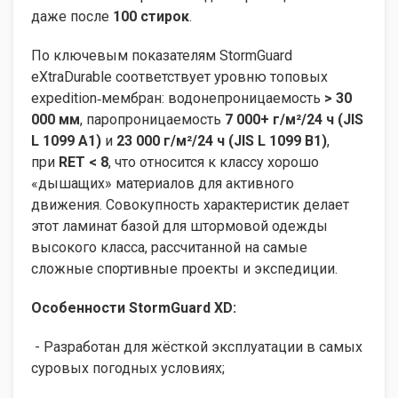
даже после
100 стирок
.
По ключевым показателям StormGuard
eXtraDurable соответствует уровню топовых
expedition‑мембран: водонепроницаемость
> 30
000 мм
, паропроницаемость
7 000+ г/м²/24 ч (JIS
L 1099 A1)
и
23 000 г/м²/24 ч (JIS L 1099 B1)
,
при
RET < 8
, что относится к классу хорошо
«дышащих» материалов для активного
движения. Совокупность характеристик делает
этот ламинат базой для штормовой одежды
высокого класса, рассчитанной на самые
сложные спортивные проекты и экспедиции.
Особенности StormGuard XD:
- Разработан для жёсткой эксплуатации в самых
суровых погодных условиях;